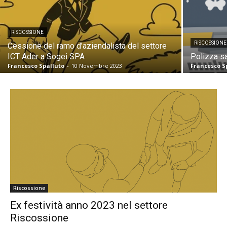
RISCOSSIONE
RISCOSSIONE
Cessione del ramo d’aziendalista del settore
ICT Ader a Sogei SPA
Polizza sa
Francesco Spalluto
-
10 Novembre 2023
Francesco S
Riscossione
Ex festività anno 2023 nel settore
Riscossione