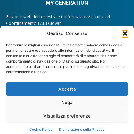
MY GENERATION
Edizione web del bimestrale d'informazione a cura del
Coordinamento FABI Giovani.
Registrazione Tribunale di Roma n. 209/2012.
Gestisci Consenso
Direttore Responsabile: Lando Maria Sileoni
Per fornire le migliori esperienze, utilizziamo tecnologie come i cookie
Contattaci:
giovani@fabi.it
per memorizzare e/o accedere alle informazioni del dispositivo. Il
consenso a queste tecnologie ci permetterà di elaborare dati come il
comportamento di navigazione o ID unici su questo sito. Non
acconsentire o ritirare il consenso può influire negativamente su alcune
caratteristiche e funzioni.
SEGUICI
Accetta
Nega
Visualizza preferenze
© 2025 My Generation FABI
Cookie Policy
Dichiarazione sulla Privacy
Cookie Policy (UE)
Dichiarazione sulla Privacy (UE)