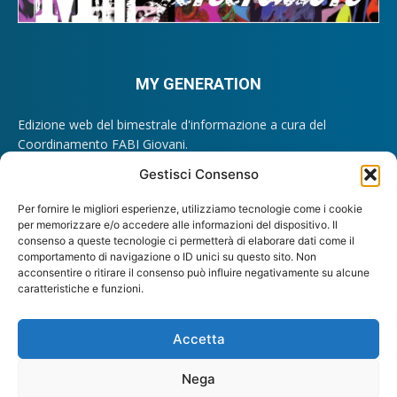
MY GENERATION
Edizione web del bimestrale d'informazione a cura del
Coordinamento FABI Giovani.
Registrazione Tribunale di Roma n. 209/2012.
Gestisci Consenso
Direttore Responsabile: Lando Maria Sileoni
Per fornire le migliori esperienze, utilizziamo tecnologie come i cookie
Contattaci:
giovani@fabi.it
per memorizzare e/o accedere alle informazioni del dispositivo. Il
consenso a queste tecnologie ci permetterà di elaborare dati come il
comportamento di navigazione o ID unici su questo sito. Non
acconsentire o ritirare il consenso può influire negativamente su alcune
caratteristiche e funzioni.
SEGUICI
Accetta
Nega