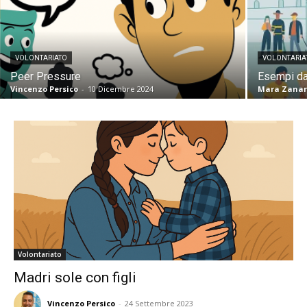
VOLONTARIATO
VOLONTARIA
Peer Pressure
Esempi da
Vincenzo Persico
-
10 Dicembre 2024
Mara Zanar
Volontariato
Madri sole con figli
Vincenzo Persico
-
24 Settembre 2023