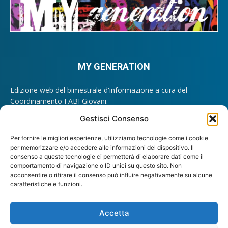
MY GENERATION
Edizione web del bimestrale d'informazione a cura del
Coordinamento FABI Giovani.
Registrazione Tribunale di Roma n. 209/2012.
Gestisci Consenso
Direttore Responsabile: Lando Maria Sileoni
Per fornire le migliori esperienze, utilizziamo tecnologie come i cookie
Contattaci:
giovani@fabi.it
per memorizzare e/o accedere alle informazioni del dispositivo. Il
consenso a queste tecnologie ci permetterà di elaborare dati come il
comportamento di navigazione o ID unici su questo sito. Non
acconsentire o ritirare il consenso può influire negativamente su alcune
caratteristiche e funzioni.
SEGUICI
Accetta